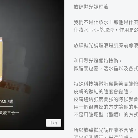
放肆拋光調理液
我們不是化妝水！那他是什
化妝水=水+萃取液，作用是
放肆拋光調理液是肌膚前導液
利用聚光燈獨特技術，
微脂囊包覆，活水晶以及各
特殊科技讓微脂囊帶著高端
皮膚的鏈結的強度會變強，
皮膚鏈結強度變強的時候就
用一個很自然的方式讓你的
不是用破壞型（酸類）的方
1
/
1
所以放肆拋光調理液不含酸
彈出毛孔髒污、光滑肌膚。