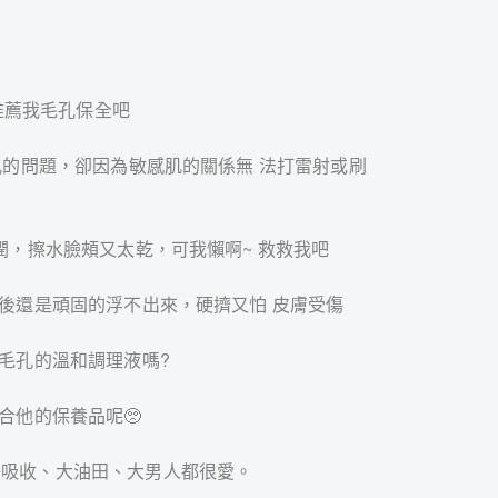
請推薦我毛孔保全吧
毛孔的問題，卻因為敏感肌的關係無 法打雷射或刷
潤，擦水臉頰又太乾，可我懶啊~ 救救我吧
過後還是頑固的浮不出來，硬擠又怕 皮膚受傷
屬毛孔的溫和調理液嗎?
合他的保養品呢🥺
好吸收、大油田、大男人都很愛。