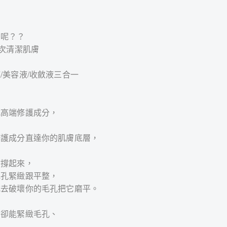
麼呢？？
2次清潔肌膚
/美容液/收斂液三合一
式高端修護成分，
修護成分直達你的肌膚底層，
會撐起來，
毛孔緊緻跟平整，
式去破壞你的毛孔把它磨平。
，卻能緊緻毛孔、