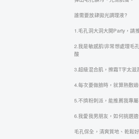
誰需要放肆拋光調理液?
1.毛孔洞大洞大開Party，
2.我是敏感肌!非常想處理
酸
3.超級混合肌，擦霜T字太滋
4.每次要做臉時，就算熱敷
5.不擠粉刺派，能推薦我專
6.我愛我男朋友，如何挑選適
毛孔保全，清爽質地、乾鬆