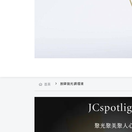
放肆拋光調理液
首頁